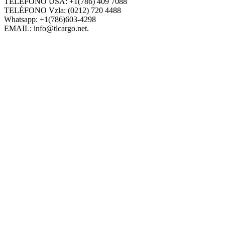
TELÉFONO USA: +1(786) 409 7088
TELÉFONO Vzla: (0212) 720 4488
Whatsapp: +1(786)603-4298
EMAIL: info@tlcargo.net.